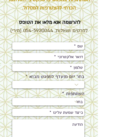
הכרחי להצטרפות למסלול.
להרש
מה א
נא מלאו את
הטופס
לפרטים ושאלות:
054-5930044
(מירי)
בחר יום מועדף למפגש מבוא
השתתפות