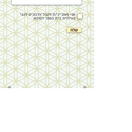
אני מעוניין/ת לקבל עדכונים לגבי
פעילוית בית הספר לסוהא
שלח
מסלול "הרגע,
התבונן,
היה מאושר"
פתיחת מחזור מס'
45