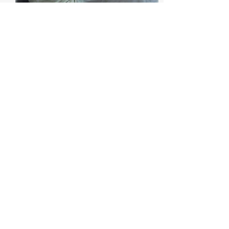
תפילה / שדות ים, פברואר 2015
סדנת העמקה על התפילה וכיצד היא
יכולה לשמש על מנת להביא אותנו למיקום
בו אנו מגשימים את שאיפותינו בחיי היום
יום, התפילה ככלי מעשי להשגת מטרותינו