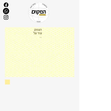
העמק
עוד על
...
מטרות התרגול