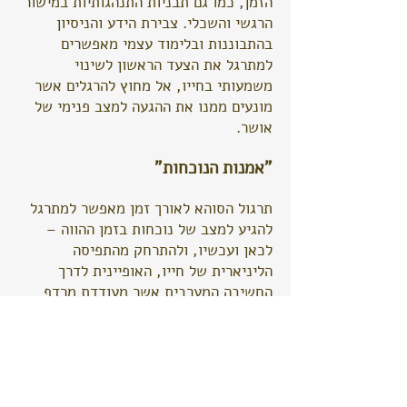
הזמן, כמו גם תבניות התנהגותיות במישור
הרגשי והשכלי. צבירת הידע והניסיון
בהתבוננות ובלימוד עצמי מאפשרים
למתרגל את הצעד הראשון לשינוי
משמעותי בחייו, אל מחוץ להרגלים אשר
מונעים ממנו את ההגעה למצב פנימי של
אושר.
"אמנות הנוכחות"
תרגול הסוהא לאורך זמן מאפשר למתרגל
להגיע למצב של נוכחות בזמן ההווה –
לכאן ועכשיו, ולהתרחק מהתפיסה
הליניארית של חייו, האופיינית לדרך
החשיבה המערבית אשר מעודדת מרדף
אחר הישגים ומטרות כדרך אל האושר.
הנוכחות בזמן ההווה והאפשרות להתבונן
בחיי היומיום מפרספקטיבה אחרת,
מאפשרת למתרגל להרחיב את קנה המידה
של התפישה שלו, ולהגיע למצב מודעות