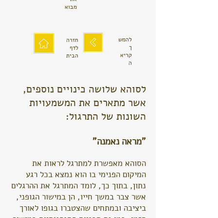
מבוא
להמש
חזרה
ך
לדף
קריא
הבית
ה
לסוהא שלושה כינויים נוספים,
אשר מתארים את המשמעויות
השונות של התרגול:
"מראה נאמנה"
הסוהא מאפשרת למתרגל לראות את
המיקום הפנימי בו הוא נמצא בכל רגע
נתון, בתוך כך, לומד המתרגל את ההרגלים
אשר צבר במשך חייו, הן במישור הגופני,
ביציבה ובמתחים שהצטברו בגופו לאורך