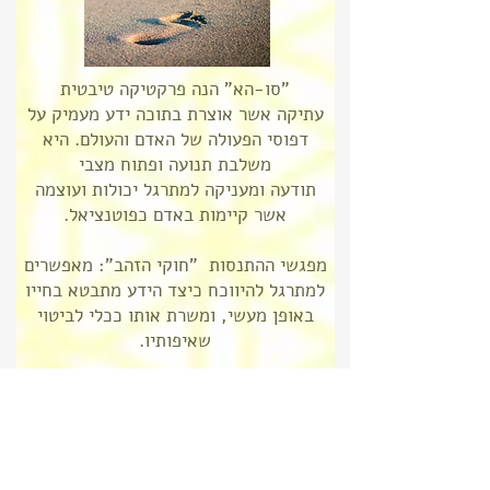
"סו-הא" הנה פרקטיקה טיבטית
עתיקה
אשר אוצרת בתוכה ידע מעמיק על
דפוסי הפעולה של האדם והעולם.
היא
משלבת תנועה ופתוח מצבי
תודעה
ומעניקה למתרגל יכולות ועוצמה
אשר קיימות באדם כפוטנציאל.
מפגשי ההתנסות "חוקי הזהב": מאפשרים
למתרגל להיווכח כיצד הידע מתבטא בחייו
באופן מעשי, ומשרת אותו ככלי לביטוי
שאיפותיו.
המפגשים מתקיימים לקראת פתיחת קבוצת
סו-הא חדשה שתיפתח אחרי סוכות.
מועד המפגש הבא:
יום שלישי 22.10: בין 19:30-21:30